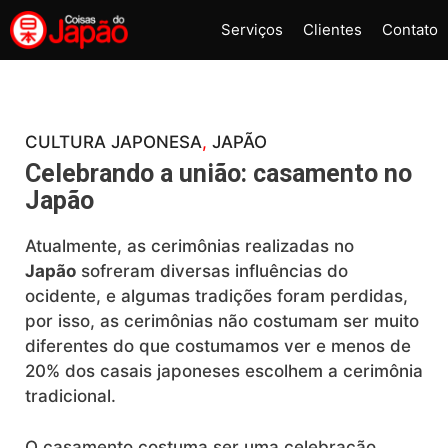
Pular
Serviços
Clientes
Contato
para
o
conteúdo
CULTURA JAPONESA
, 
JAPÃO
Celebrando a união: casamento no
Japão
Atualmente, as cerimônias realizadas no
Japão
sofreram diversas influências do
ocidente, e algumas tradições foram perdidas,
por isso, as cerimônias não costumam ser muito
diferentes do que costumamos ver e menos de
20% dos casais japoneses escolhem a cerimônia
tradicional.
O casamento costuma ser uma celebração