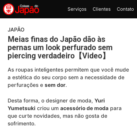
Pular
Serviços
Clientes
Contato
para
o
conteúdo
JAPÃO
Meias finas do Japão dão às
pernas um look perfurado sem
piercing verdadeiro【Video】
As roupas inteligentes permitem que você mude
a estética do seu corpo sem a necessidade de
perfurações e
sem dor
.
Desta forma, o designer de moda,
Yuri
Yumetsuki
criou um
acessório de moda
para
que curte novidades, mas não gosta de
sofrimento.