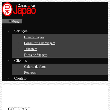
Pular
para
o
Menu
conteúdo
Serviços
Guia no Japão
Consultoria de viagem
Transfers
Dicas de Viagem
Clientes
Galeria de fotos
Reviews
Contato
COTIDIANO