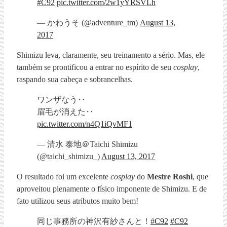
#C92
pic.twitter.com/2w1yYRSVLh
— かわうそ (@adventure_tm)
August 13,
2017
Shimizu leva, claramente, seu treinamento a sério. Mas, ele
também se prontificou a entrar no espírito de seu
cosplay
,
raspando sua cabeça e sobrancelhas.
ワンザなう‥
眉毛が消えた‥
pic.twitter.com/n4Q1iQvMF1
— 清水 泰地＠Taichi Shimizu
(@taichi_shimizu_)
August 13, 2017
O resultado foi um excelente
cosplay
do
Mestre Roshi
, que
aproveitou plenamente o físico imponente de Shimizu. E de
fato utilizou seus atributos muito bem!
同じ事務所の神沢有紗さんと！
#C92
#C92