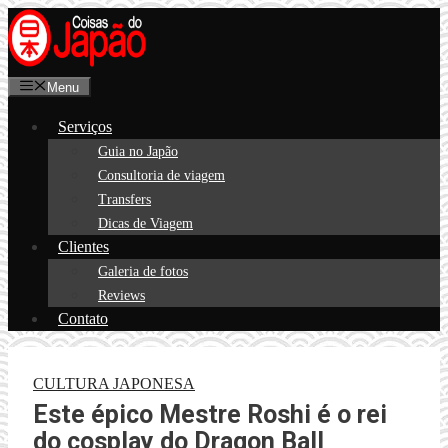
Pular
para
o
Menu
conteúdo
Serviços
Guia no Japão
Consultoria de viagem
Transfers
Dicas de Viagem
Clientes
Galeria de fotos
Reviews
Contato
CULTURA JAPONESA
Este épico Mestre Roshi é o rei
do cosplay do Dragon Ball