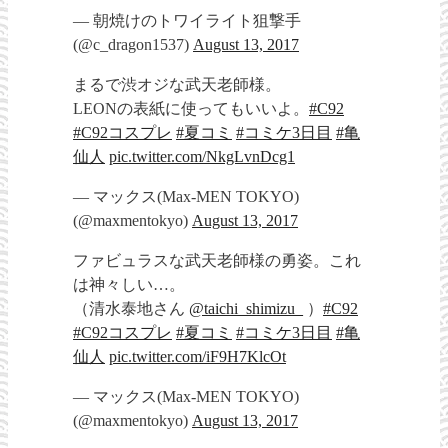
— 朝焼けのトワイライト狙撃手
(@c_dragon1537)
August 13, 2017
まるで渋オジな武天老師様。
LEONの表紙に使ってもいいよ。
#C92
#C92コスプレ
#夏コミ
#コミケ3日目
#亀
仙人
pic.twitter.com/NkgLvnDcg1
— マックス(Max-MEN TOKYO)
(@maxmentokyo)
August 13, 2017
ファビュラスな武天老師様の勇姿。これ
は神々しい…。
（清水泰地さん
@taichi_shimizu_
）
#C92
#C92コスプレ
#夏コミ
#コミケ3日目
#亀
仙人
pic.twitter.com/iF9H7KlcOt
— マックス(Max-MEN TOKYO)
(@maxmentokyo)
August 13, 2017