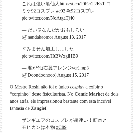
これは強い亀仙人
https://t.co/29FszT2KsT
コ
ミケ92コスプレ
#c92
#c92コスプレ
pic.twitter.com/NoAtgaTj40
— だい＠なんだかおもしろい
(@nandakaomo)
August 13, 2017
すみません加工しました
pic.twitter.com/HtBWxglHB9
— 君が代(右翼アレンジver).mp3
(@Doondoonooo)
August 15, 2017
O Mestre Roshi não foi o único
cosplay
a exibir o
“corpinho” deste fisiculturista. No
Comic Market
de dois
anos atrás, ele impressionou bastante com esta incrível
fantasia de
Zangief
.
ザンギエフのコスプレが超凄い！筋肉と
モヒカンは本物
#C89