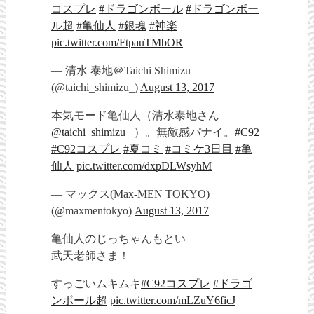
コスプレ
#ドラゴンボール
#ドラゴンボー
ル超
#亀仙人
#銀魂
#神楽
pic.twitter.com/FtpauTMbOR
— 清水 泰地＠Taichi Shimizu
(@taichi_shimizu_)
August 13, 2017
本気モード亀仙人（清水泰地さん
@taichi_shimizu_
）。無敵感パナイ。
#C92
#C92コスプレ
#夏コミ
#コミケ3日目
#亀
仙人
pic.twitter.com/dxpDLWsyhM
— マックス(Max-MEN TOKYO)
(@maxmentokyo)
August 13, 2017
亀仙人のじっちゃんもとい
武天老師さま！
すっごいムキムキ
#C92コスプレ
#ドラゴ
ンボール超
pic.twitter.com/mLZuY6ficJ