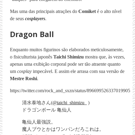
Mas uma das principais atrações do
Comiket
é o alto nível
de seus
cosplayers
.
Dragon Ball
Enquanto muitos figurinos são elaborados meticulosamente,
o fisiculturista japonês
Taichi Shimizu
mostra que, às vezes,
apenas uma exibição corporal pode ser tão atraente quanto
um
cosplay
impecável. E assim ele arrasa com sua versão de
Mestre Roshi
.
https://twitter.com/rock_and_sxzn/status/896699526337019905
清水泰地さん(
@taichi_shimizu_
)
ドラゴンボール 亀仙人
亀仙人最強説。
魔人ブウとかはワンパンだろこれは。