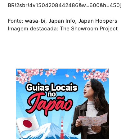
BR!2sbr!4v1504208442486&w=600&h=450]
Fonte:
wasa-bi
,
Japan Info
,
Japan Hoppers
Imagem destacada:
The Showroom Project