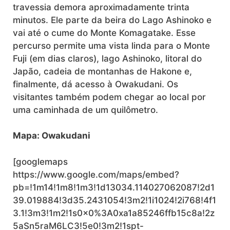
travessia demora aproximadamente trinta
minutos. Ele parte da beira do Lago Ashinoko e
vai até o cume do Monte Komagatake. Esse
percurso permite uma vista linda para o Monte
Fuji (em dias claros), lago Ashinoko, litoral do
Japão, cadeia de montanhas de Hakone e,
finalmente, dá acesso à Owakudani. Os
visitantes também podem chegar ao local por
uma caminhada de um quilômetro.
Mapa: Owakudani
[googlemaps
https://www.google.com/maps/embed?
pb=!1m14!1m8!1m3!1d13034.114027062087!2d1
39.019884!3d35.2431054!3m2!1i1024!2i768!4f1
3.1!3m3!1m2!1s0x0%3A0xa1a85246ffb15c8a!2z
5aSn5raM6LC3!5e0!3m2!1spt-