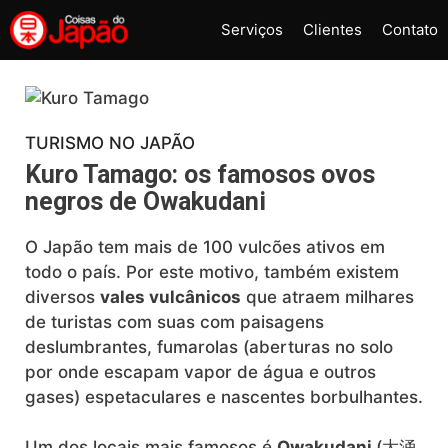
Pular
Serviços
Clientes
Contato
para
o
conteúdo
TURISMO NO JAPÃO
Kuro Tamago: os famosos ovos
negros de Owakudani
O Japão tem mais de 100 vulcões ativos em
todo o país. Por este motivo, também existem
diversos
vales vulcânicos
que atraem milhares
de turistas com suas com paisagens
deslumbrantes, fumarolas (aberturas no solo
por onde escapam vapor de água e outros
gases) espetaculares e nascentes borbulhantes.
Um dos locais mais famosos é
Owakudani
(大涌