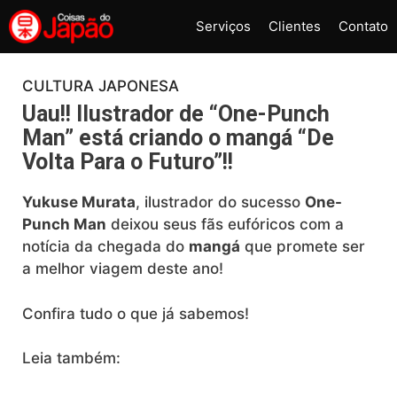
Pular
Serviços
Clientes
Contato
para
o
conteúdo
CULTURA JAPONESA
Uau!! Ilustrador de “One-Punch
Man” está criando o mangá “De
Volta Para o Futuro”!!
Yukuse Murata
, ilustrador do sucesso
One-
Punch Man
deixou seus fãs eufóricos com a
notícia da chegada do
mangá
que promete ser
a melhor viagem deste ano!
Confira tudo o que já sabemos!
Leia também: