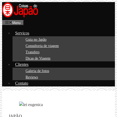
Pular
para
o
Menu
conteúdo
Serviços
Guia no Japão
Consultoria de viagem
Transfers
Dicas de Viagem
Clientes
Galeria de fotos
Reviews
Contato
JAPÃO