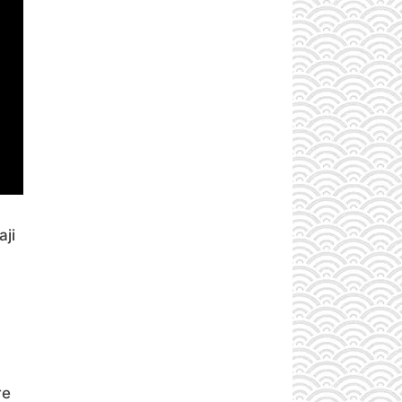
ji
re