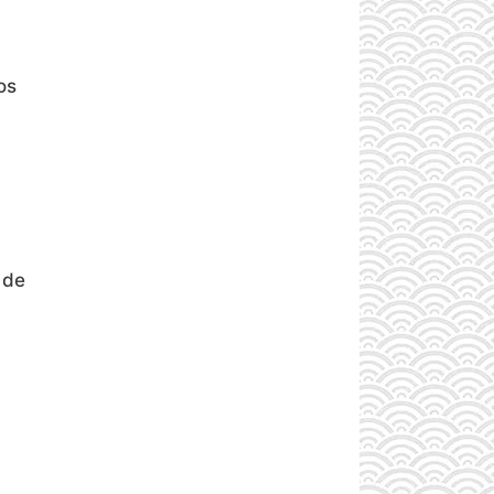
os
 de