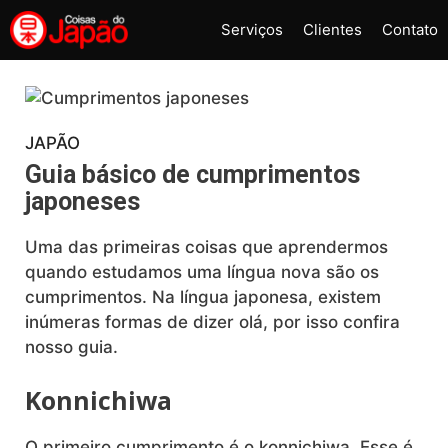
Pular
Serviços
Clientes
Contato
para
o
conteúdo
JAPÃO
Guia básico de cumprimentos
japoneses
Uma das primeiras coisas que aprendermos
quando estudamos uma língua nova são os
cumprimentos. Na língua japonesa, existem
inúmeras formas de dizer olá, por isso confira
nosso guia.
Konnichiwa
O primeiro cumprimento é o konnichiwa. Esse é