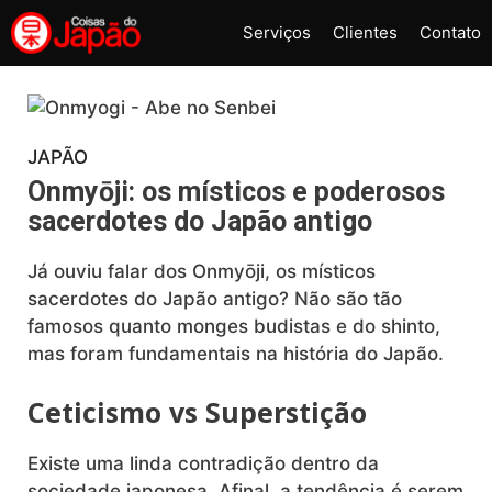
Pular
Serviços
Clientes
Contato
para
o
conteúdo
JAPÃO
Onmyōji: os místicos e poderosos
sacerdotes do Japão antigo
Já ouviu falar dos Onmyōji, os místicos
sacerdotes do Japão antigo? Não são tão
famosos quanto monges budistas e do shinto,
mas foram fundamentais na história do Japão.
Ceticismo vs Superstição
Existe uma linda contradição dentro da
sociedade japonesa. Afinal, a tendência é serem