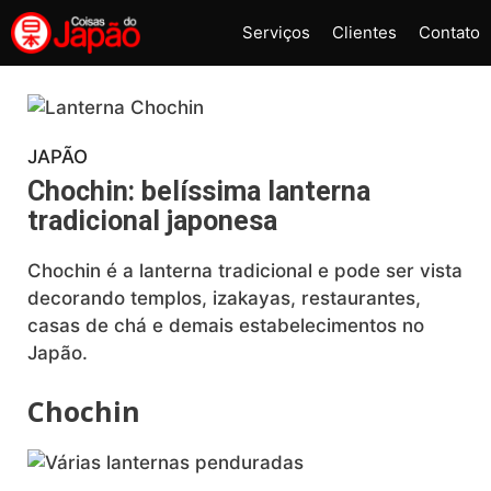
Pular
Serviços
Clientes
Contato
para
o
conteúdo
JAPÃO
Chochin: belíssima lanterna
tradicional japonesa
Chochin é a lanterna tradicional e pode ser vista
decorando templos, izakayas, restaurantes,
casas de chá e demais estabelecimentos no
Japão.
Chochin