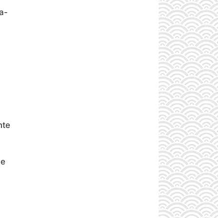
a-
nte
de