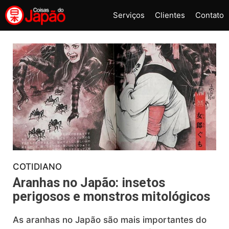
Pular
Serviços
Clientes
Contato
para
o
conteúdo
COTIDIANO
Aranhas no Japão: insetos
perigosos e monstros mitológicos
As aranhas no Japão são mais importantes do