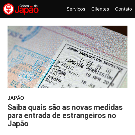
Pular
Serviços
Clientes
Contato
para
o
conteúdo
JAPÃO
Saiba quais são as novas medidas
para entrada de estrangeiros no
Japão