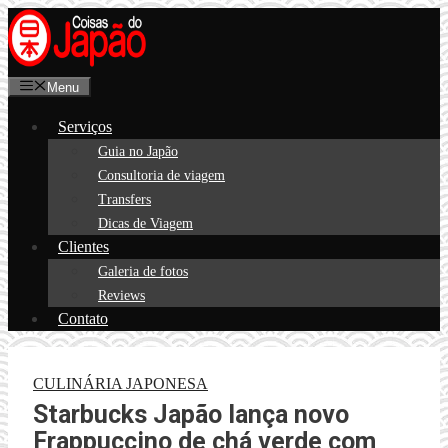
Pular
para
o
Menu
conteúdo
Serviços
Guia no Japão
Consultoria de viagem
Transfers
Dicas de Viagem
Clientes
Galeria de fotos
Reviews
Contato
CULINÁRIA JAPONESA
Starbucks Japão lança novo
Frappuccino de chá verde com