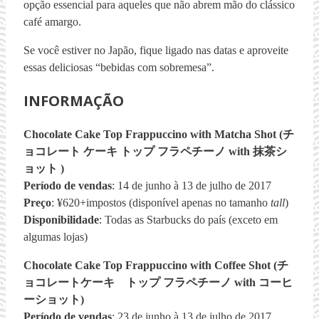
opção essencial para aqueles que não abrem mão do clássico
café amargo.
Se você estiver no Japão, fique ligado nas datas e aproveite
essas deliciosas “bebidas com sobremesa”.
INFORMAÇÃO
Chocolate Cake Top Frappuccino with Matcha Shot (チ
ョコレート ケーキ トップ フラペチーノ with 抹茶シ
ョット )
Período de vendas
: 14 de junho à 13 de julho de 2017
Preço
: ¥620+impostos (disponível apenas no tamanho
tall
)
Disponibilidade
: Todas as Starbucks do país (exceto em
algumas lojas)
Chocolate Cake Top Frappuccino with Coffee Shot (チ
ョコレートケーキ トップ フラペチーノ with コーヒ
ーショット)
Período de vendas
: 23 de junho à 13 de julho de 2017