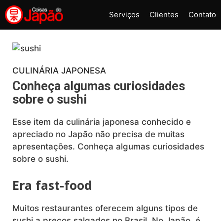
Pular
Serviços
Clientes
Contato
para
o
conteúdo
CULINÁRIA JAPONESA
Conheça algumas curiosidades
sobre o sushi
Esse item da culinária japonesa conhecido e
apreciado no Japão não precisa de muitas
apresentações. Conheça algumas curiosidades
sobre o sushi.
Era fast-food
Muitos restaurantes oferecem alguns tipos de
sushi a preços salgados no Brasil. No Japão, é