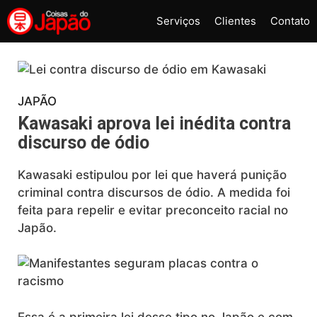
Pular
Serviços
Clientes
Contato
para
o
conteúdo
JAPÃO
Kawasaki aprova lei inédita contra
discurso de ódio
Kawasaki estipulou por lei que haverá punição
criminal contra discursos de ódio. A medida foi
feita para repelir e evitar preconceito racial no
Japão.
Essa é a primeira lei desse tipo no Japão e com