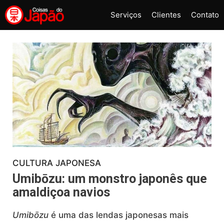
Pular
Serviços
Clientes
Contato
para
o
conteúdo
CULTURA JAPONESA
Umibōzu: um monstro japonês que
amaldiçoa navios
Umibōzu
é uma das lendas japonesas mais