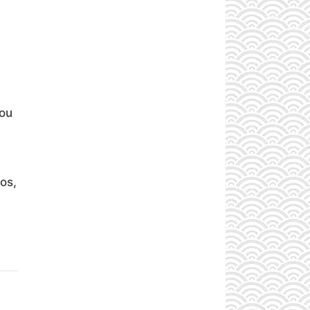
rou
os,