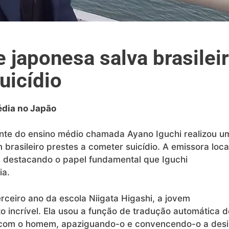
japonesa salva brasilei
uicídio
édia no Japão
ante do ensino médio chamada Ayano Iguchi realizou u
 brasileiro prestes a cometer suicídio. A emissora loca
l, destacando o papel fundamental que Iguchi
ia.
ceiro ano da escola Niigata Higashi, a jovem
 incrível. Ela usou a função de tradução automática d
com o homem, apaziguando-o e convencendo-o a desis