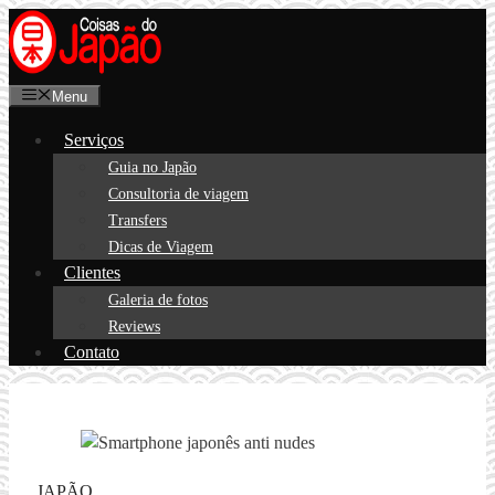
Pular
para
o
Menu
conteúdo
Serviços
Guia no Japão
Consultoria de viagem
Transfers
Dicas de Viagem
Clientes
Galeria de fotos
Reviews
Contato
JAPÃO