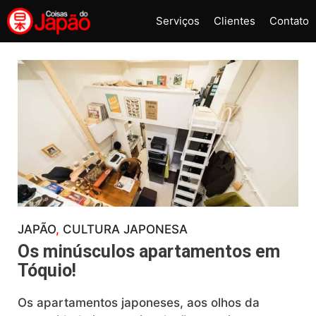
Pular
Serviços
Clientes
Contato
para
o
conteúdo
JAPÃO
, 
CULTURA JAPONESA
Os minúsculos apartamentos em
Tóquio!
Os apartamentos japoneses, aos olhos da