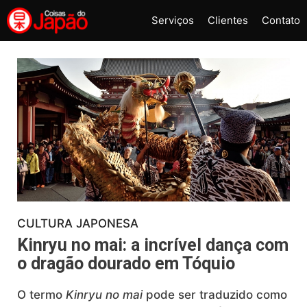
Pular
Serviços
Clientes
Contato
para
o
conteúdo
CULTURA JAPONESA
Kinryu no mai: a incrível dança com
o dragão dourado em Tóquio
O termo
Kinryu no mai
pode ser traduzido como