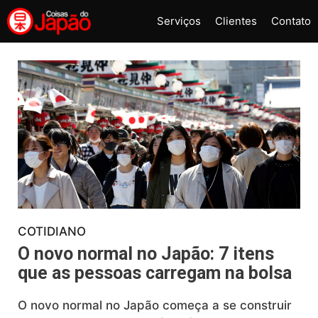
Pular
Serviços
Clientes
Contato
para
o
conteúdo
COTIDIANO
O novo normal no Japão: 7 itens
que as pessoas carregam na bolsa
O novo normal no Japão começa a se construir