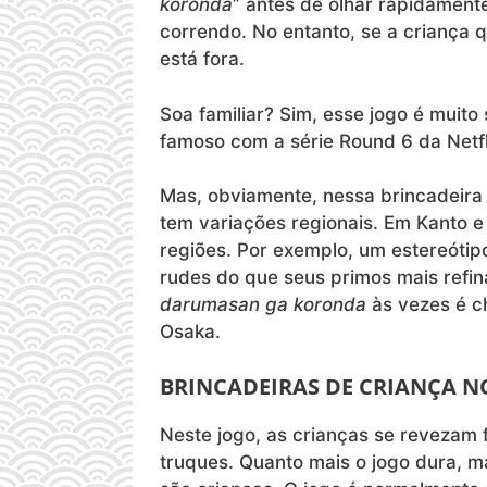
koronda
” antes de olhar rapidament
correndo. No entanto, se a criança 
está fora.
Soa familiar? Sim, esse jogo é muito
famoso com a série Round 6 da Netfl
Mas, obviamente, nessa brincadeir
tem variações regionais. Em Kanto e 
regiões. Por exemplo, um estereóti
rudes do que seus primos mais refin
darumasan ga koronda
às vezes é 
Osaka.
BRINCADEIRAS DE CRIANÇA N
Neste jogo, as crianças se revezam
truques. Quanto mais o jogo dura, ma