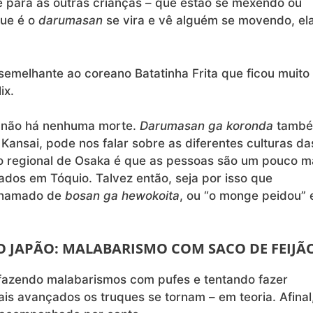
e para as outras crianças – que estão se mexendo ou
que é o
darumasan
se vira e vê alguém se movendo, el
 semelhante ao coreano Batatinha Frita que ficou muito
ix.
a não há nenhuma morte.
Darumasan ga koronda
tamb
Kansai, pode nos falar sobre as diferentes culturas da
po regional de Osaka é que as pessoas são um pouco m
ados em Tóquio. Talvez então, seja por isso que
chamado de
bosan ga hewokoita
, ou “o monge peidou”
O JAPÃO: MALABARISMO COM SACO DE FEIJÃ
 fazendo malabarismos com pufes e tentando fazer
is avançados os truques se tornam – em teoria. Afinal