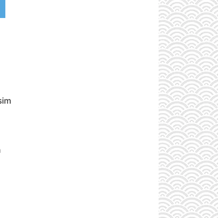
sim
a