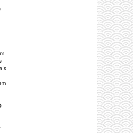
a
ém
s
ais
 em
O
,