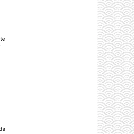
te
r
nda