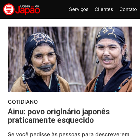
Pular
Serviços
Clientes
Contato
para
o
conteúdo
COTIDIANO
Ainu: povo originário japonês
praticamente esquecido
Se você pedisse às pessoas para descreverem