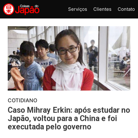
Pular
Serviços
Clientes
Contato
para
o
conteúdo
COTIDIANO
Caso Mihray Erkin: após estudar no
Japão, voltou para a China e foi
executada pelo governo