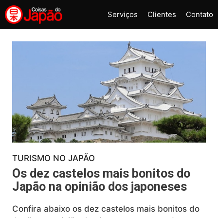
Pular
Serviços
Clientes
Contato
para
o
conteúdo
TURISMO NO JAPÃO
Os dez castelos mais bonitos do
Japão na opinião dos japoneses
Confira abaixo os dez castelos mais bonitos do