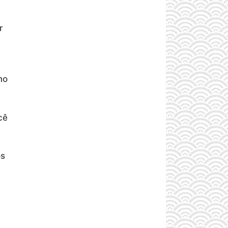
r
mo
cê
os