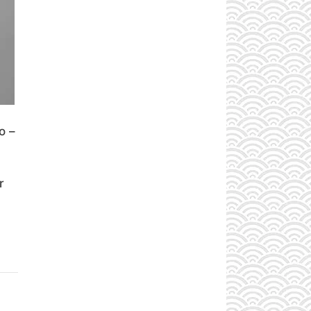
o –
r