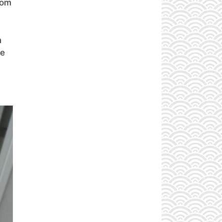
com
m
ue