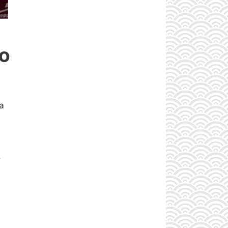
mo
a
s