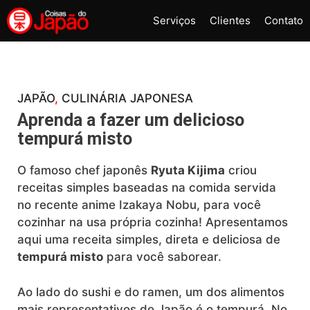
Pular
Serviços
Clientes
Contato
para
o
conteúdo
JAPÃO
, 
CULINÁRIA JAPONESA
Aprenda a fazer um delicioso
tempurá misto
O famoso chef japonês
Ryuta Kijima
criou
receitas simples baseadas na comida servida
no recente anime Izakaya Nobu, para você
cozinhar na usa própria cozinha! Apresentamos
aqui uma receita simples, direta e deliciosa de
tempurá misto
para você saborear.
Ao lado do sushi e do ramen, um dos alimentos
mais representativos do Japão é o tempurá. No