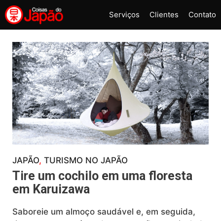
Pular
Serviços
Clientes
Contato
para
o
conteúdo
JAPÃO
, 
TURISMO NO JAPÃO
Tire um cochilo em uma floresta
em Karuizawa
Saboreie um almoço saudável e, em seguida,