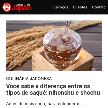
Pular
Serviços
Clientes
Contato
para
o
conteúdo
CULINÁRIA JAPONESA
Você sabe a diferença entre os
tipos de saquê: nihonshu e shochu
Antes de mais nada, para entender os