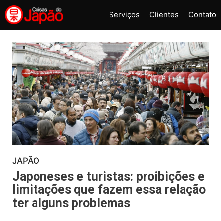
Pular
Serviços
Clientes
Contato
para
o
conteúdo
JAPÃO
Japoneses e turistas: proibições e
limitações que fazem essa relação
ter alguns problemas