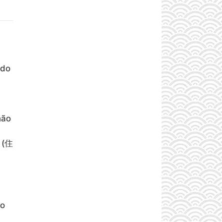
 do
não
 (住
do