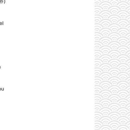
 券)
el
e
ou