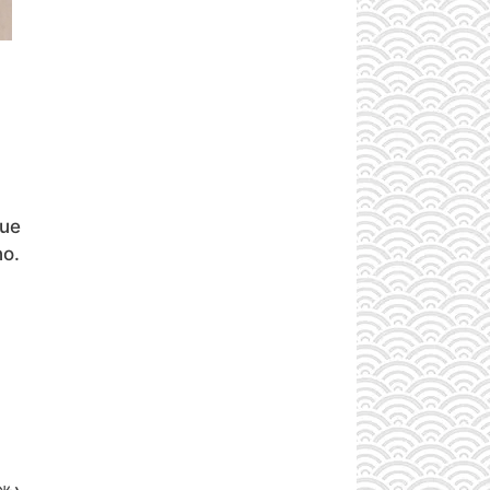
que
no.