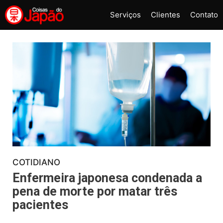
Pular
Serviços
Clientes
Contato
para
o
conteúdo
COTIDIANO
Enfermeira japonesa condenada a
pena de morte por matar três
pacientes