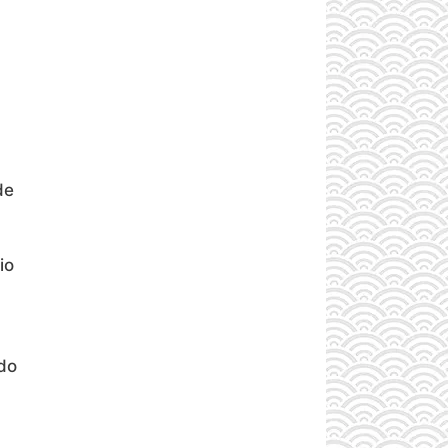
de
io
do