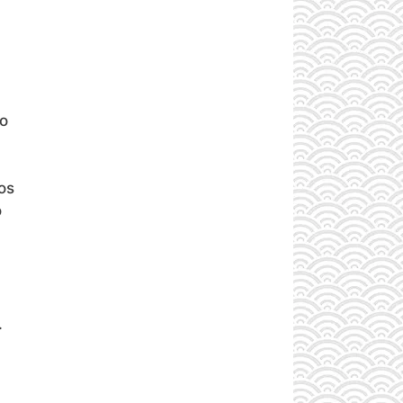
no
os
o
.