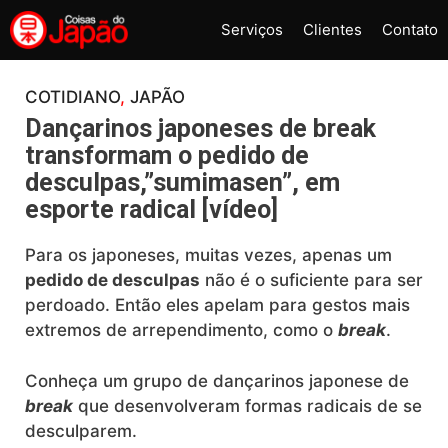
Pular
Serviços
Clientes
Contato
para
o
conteúdo
COTIDIANO
, 
JAPÃO
Dançarinos japoneses de break
transformam o pedido de
desculpas,”sumimasen”, em
esporte radical [vídeo]
Para os japoneses, muitas vezes, apenas um
pedido de desculpas
não é o suficiente para ser
perdoado. Então eles apelam para gestos mais
extremos de arrependimento, como o
break
.
Conheça um grupo de dançarinos japonese de
break
que desenvolveram formas radicais de se
desculparem.