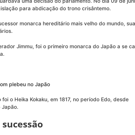
guardava uma decisão do parlamento. No dia 09 de jun
gislação para abdicação do trono crisântemo.
ucessor monarca hereditário mais velho do mundo, su
ários.
erador Jimmu, foi o primeiro monarca do Japão a se c
a.
com plebeu no Japão
o foi o Heika Kokaku, em 1817, no período Edo, desde
o Japão.
e sucessão