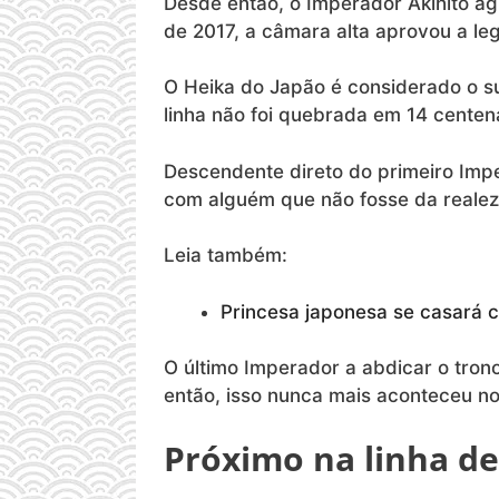
Desde entao, o Imperador Akihito a
de 2017, a câmara alta aprovou a le
O Heika do Japão é considerado o s
linha não foi quebrada em 14 centen
Descendente direto do primeiro Imp
com alguém que não fosse da realez
Leia também:
Princesa japonesa se casará 
O último Imperador a abdicar o tron
então, isso nunca mais aconteceu n
Próximo na linha d