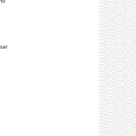
ho
a
asar