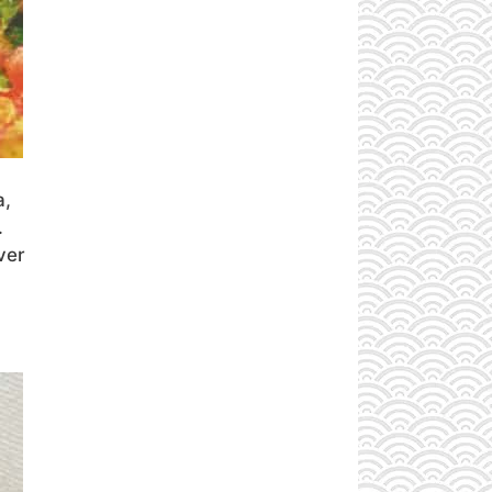
a,
.
ver