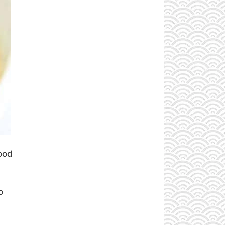
ood
o