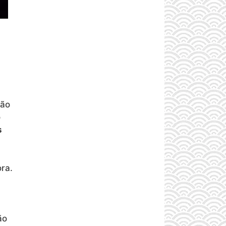
são
o
s
ra.
ão