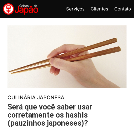
Pular
Serviços
Clientes
Contato
para
o
conteúdo
CULINÁRIA JAPONESA
Será que você saber usar
corretamente os hashis
(pauzinhos japoneses)?