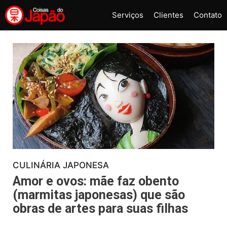
Pular
Serviços
Clientes
Contato
para
o
conteúdo
CULINÁRIA JAPONESA
Amor e ovos: mãe faz obento
(marmitas japonesas) que são
obras de artes para suas filhas