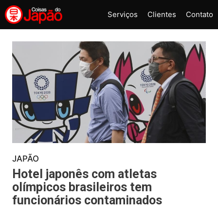
Pular
Serviços
Clientes
Contato
para
o
conteúdo
JAPÃO
Hotel japonês com atletas
olímpicos brasileiros tem
funcionários contaminados