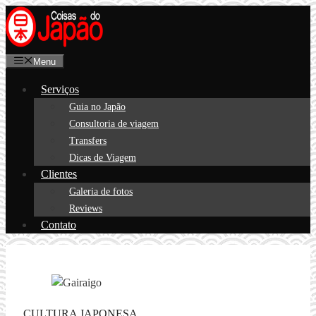
Pular
para
o
Menu
conteúdo
Serviços
Guia no Japão
Consultoria de viagem
Transfers
Dicas de Viagem
Clientes
Galeria de fotos
Reviews
Contato
CULTURA JAPONESA